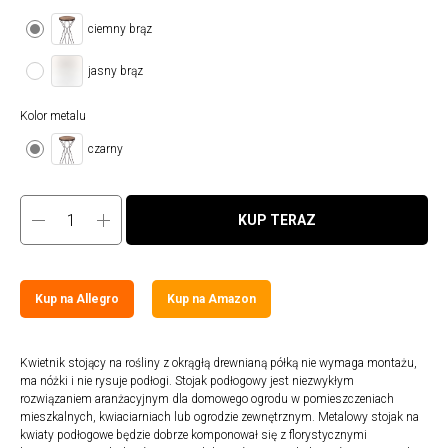
ciemny brąz
jasny brąz
Kolor metalu
czarny
KUP TERAZ
Kup na Allegro
Kup na Amazon
Kwietnik stojący na rośliny z okrągłą drewnianą półką nie wymaga montażu,
ma nóżki i nie rysuje podłogi. Stojak podłogowy jest niezwykłym
rozwiązaniem aranżacyjnym dla domowego ogrodu w pomieszczeniach
mieszkalnych, kwiaciarniach lub ogrodzie zewnętrznym. Metalowy stojak na
kwiaty podłogowe będzie dobrze komponował się z florystycznymi