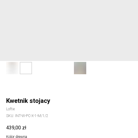
Kwetnik stojacy
Loftie
SKU:
INT-W-PC-X-1-M/1/2
439,00
zł
Kolor drewna