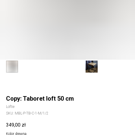
Copy: Taboret loft 50 cm
Loftie
SKU:
MBL-P-TB-C-1-M/1/2
349,00
zł
Kolor drewna