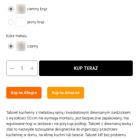
ciemny brąz
jasny brąz
Kolor metalu
czarny
KUP TERAZ
Kup na Allegro
Kup na Amazon
Taboret kuchenny z metalową ramą i kwadratowym drewnianym siedziskiem
o wysokości 50 cm nie wymaga montażu, jest bezpiecznie zapakowany, ma
regulowane nogi w zestawie i nie porysuje podłogi. Taboret z drewnianą ławką i
stali to niezwykłe rozwiązanie designerskie do organizacji przestrzeni
kuchennej w domu, na letniej kuchni lub tarasie. Taboret loft bez problemu